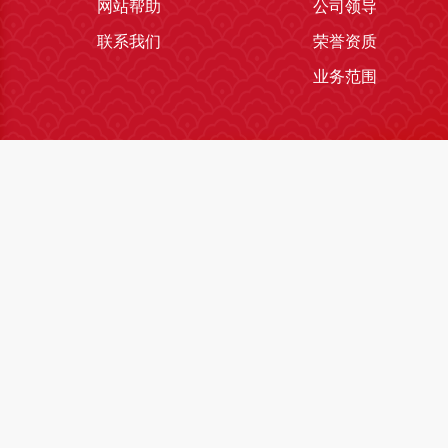
网站帮助
公司领导
联系我们
荣誉资质
业务范围