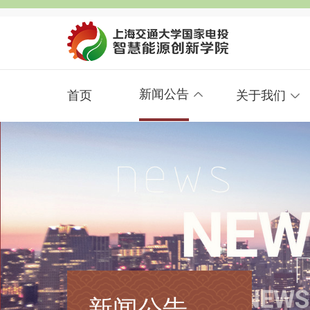
新闻公告
首页
关于我们
新闻公告