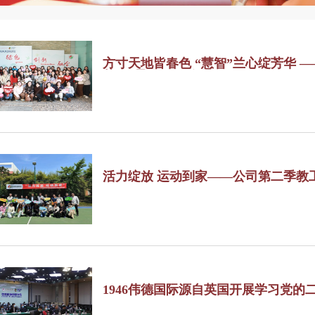
方寸天地皆春色 “慧智”兰心绽芳华 —
节”微景观DIY活动
活力绽放 运动到家——公司第二季教
行
1946伟德国际源自英国开展学习党的