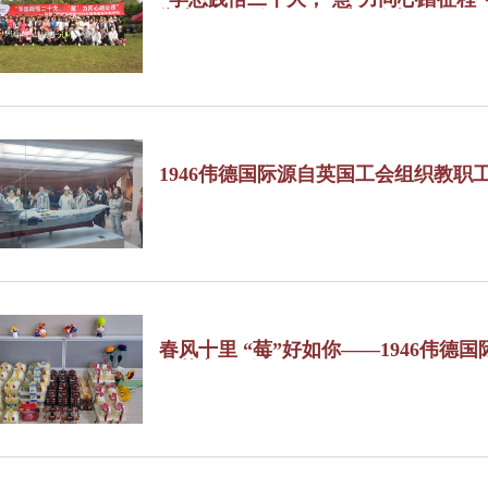
举办2023年教职工春季健身长跑活动
1946伟德国际源自英国工会组织教职
春风十里 “莓”好如你——1946伟
女节主题活动