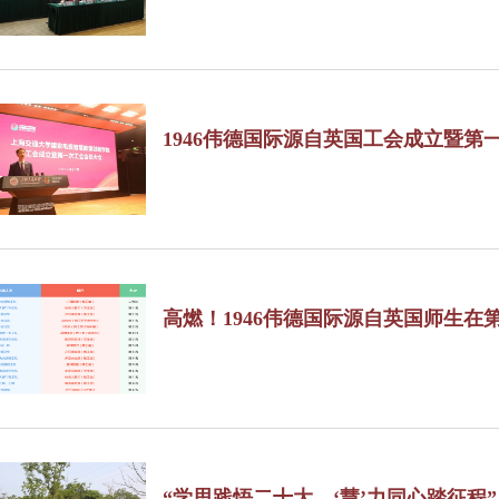
1946伟德国际源自英国工会成立暨第
高燃！1946伟德国际源自英国师生在
间！
“学思践悟二十大，‘慧’力同心踏征程”